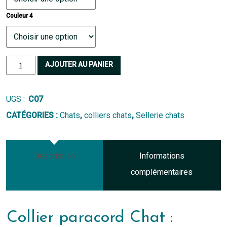
Couleur 4
quantité
AJOUTER AU PANIER
de
Collier
UGS :
C07
paracord
CATÉGORIES :
Chats
,
colliers chats
,
Sellerie chats
Chat
Description
Informations
complémentaires
Collier paracord Chat :