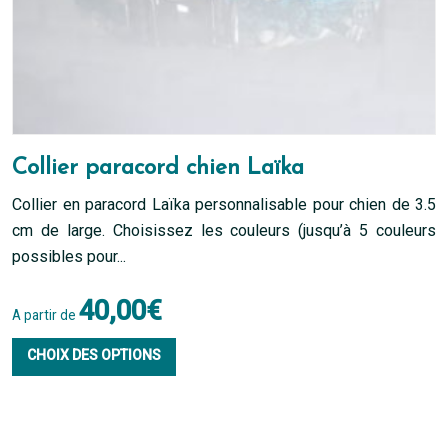
du
produit
Collier paracord chien Laïka
Collier en paracord Laïka personnalisable pour chien de 3.5
cm de large. Choisissez les couleurs (jusqu’à 5 couleurs
possibles pour...
40,00
€
A partir de
Ce
CHOIX DES OPTIONS
produit
a