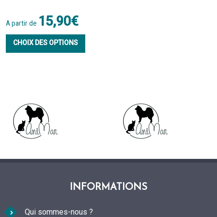
15,90
€
A partir de
Ce
CHOIX DES OPTIONS
produit
a
plusieurs
variations.
Les
options
peuvent
être
choisies
INFORMATIONS
sur
Qui sommes-nous ?
la