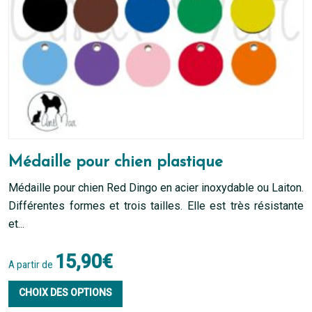
la
page
du
produit
Médaille pour chien plastique
Médaille pour chien Red Dingo en acier inoxydable ou Laiton.
Différentes formes et trois tailles. Elle est très résistante
et...
15,90
€
A partir de
Ce
CHOIX DES OPTIONS