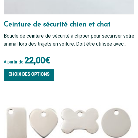
Ceinture de sécurité chien et chat
Boucle de ceinture de sécurité à clipser pour sécuriser votre
animal lors des trajets en voiture. Doit être utilisée avec...
22,00
€
A partir de
Ce
CHOIX DES OPTIONS
produit
a
plusieurs
variations.
Les
options