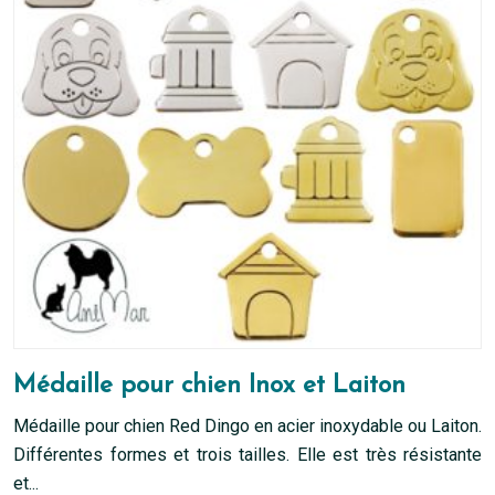
peuvent
être
choisies
sur
la
page
du
produit
Médaille pour chien Inox et Laiton
Médaille pour chien Red Dingo en acier inoxydable ou Laiton.
Différentes formes et trois tailles. Elle est très résistante
et...