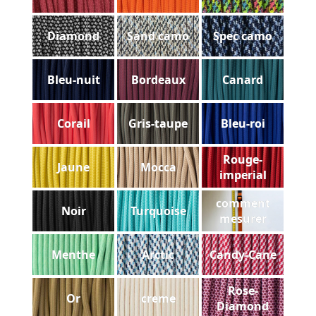
Diamond
Sand camo
Spec camo
Bleu-nuit
Bordeaux
Canard
Corail
Gris-taupe
Bleu-roi
Rouge-
Jaune
Mocca
imperial
comment
Noir
Turquoise
mesurer
Menthe
Arctic
Candy-Cane
Rose-
Or
creme
Diamond