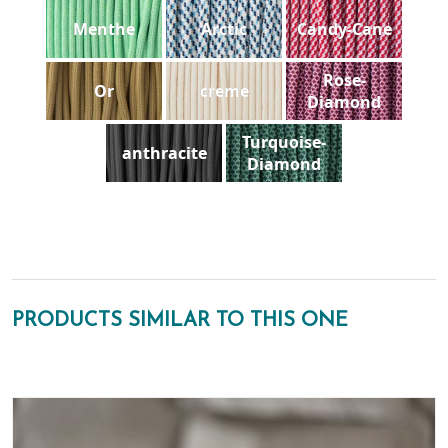
Menthe
Arctic
Candy-Cane
Rose-
Or
creme
Diamond
Turquoise-
anthracite
Diamond
PRODUCTS SIMILAR TO THIS ONE