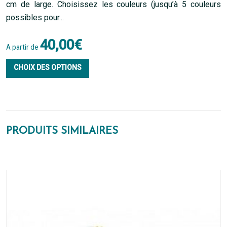
cm de large. Choisissez les couleurs (jusqu’à 5 couleurs
possibles pour...
40,00
€
A partir de
Ce
CHOIX DES OPTIONS
produit
a
plusieurs
PRODUITS SIMILAIRES
variations.
Les
options
peuvent
être
choisies