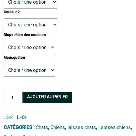
Couleur 2
Disposition des couleurs
Mousqueton
quantité
AJOUTER AU PANIER
de
Laisse
UGS :
L-01
paracord
CATÉGORIES :
Chats
,
Chiens
,
laisses chats
,
Laisses chiens
,
fine