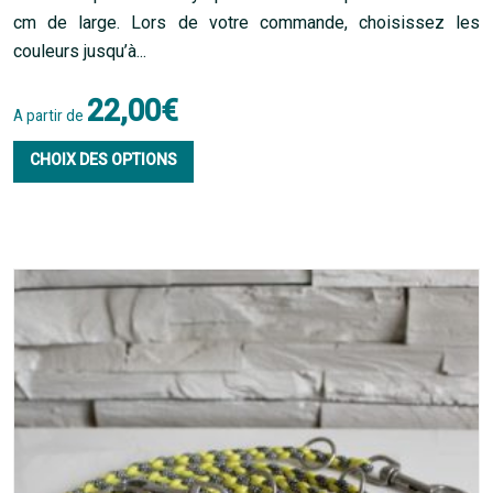
cm de large. Lors de votre commande, choisissez les
couleurs jusqu’à...
22,00
€
A partir de
Ce
CHOIX DES OPTIONS
produit
a
plusieurs
variations.
Les
options
peuvent
être
choisies