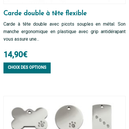
Carde double à tête flexible
Carde à tête double avec picots souples en métal. Son
manche ergonomique en plastique avec grip antidérapant
vous assure une...
14,90
€
Ce
CHOIX DES OPTIONS
produit
a
plusieurs
variations.
Les
options