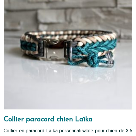
options
peuvent
être
choisies
sur
la
page
du
produit
Collier paracord chien Laïka
Collier en paracord Laïka personnalisable pour chien de 3.5