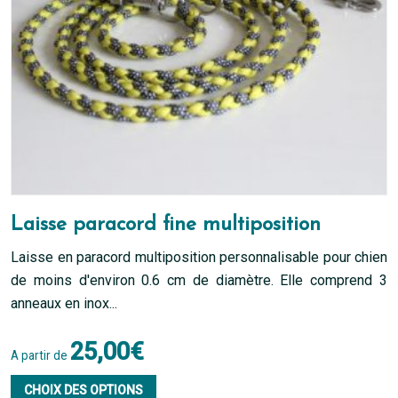
sur
la
page
du
produit
Laisse paracord fine multiposition
Laisse en paracord multiposition personnalisable pour chien
de moins d'environ 0.6 cm de diamètre. Elle comprend 3
anneaux en inox...
25,00
€
A partir de
Ce
CHOIX DES OPTIONS