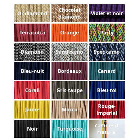
Chocolat
Or diamond
Violet et noir
diamond
Terracotta
Orange
Party
Diamond
Sand camo
Spec camo
Bleu-nuit
Bordeaux
Canard
Corail
Gris-taupe
Bleu-roi
Rouge-
Jaune
Mocca
imperial
comment
Noir
Turquoise
mesurer