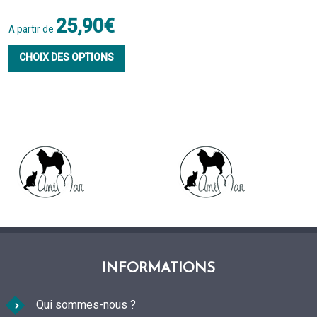
25,90
€
A partir de
Ce
CHOIX DES OPTIONS
produit
a
plusieurs
variations.
Les
options
peuvent
être
choisies
INFORMATIONS
sur
Qui sommes-nous ?
la