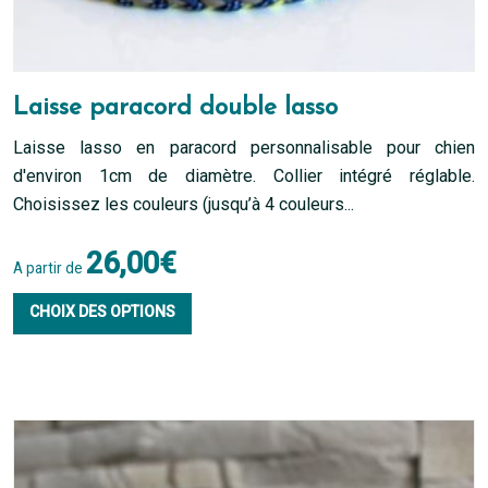
Laisse paracord double lasso
Laisse lasso en paracord personnalisable pour chien
d'environ 1cm de diamètre. Collier intégré réglable.
Choisissez les couleurs (jusqu’à 4 couleurs...
26,00
€
A partir de
Ce
CHOIX DES OPTIONS
produit
a
plusieurs
variations.
Les