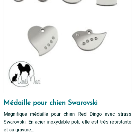
peuvent
être
choisies
sur
la
page
du
produit
Médaille pour chien Swarovski
Magnifique médaille pour chien Red Dingo avec strass
Swarovski. En acier inoxydable poli, elle est très résistante
et sa gravure...