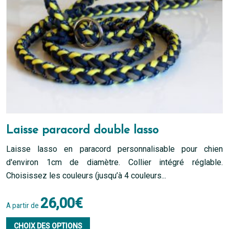
sur
la
page
du
produit
Laisse paracord double lasso
Laisse lasso en paracord personnalisable pour chien
d'environ 1cm de diamètre. Collier intégré réglable.
Choisissez les couleurs (jusqu’à 4 couleurs...
26,00
€
A partir de
Ce
CHOIX DES OPTIONS