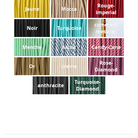
Rouge-
Jaune
Mocca
imperial
comment
Noir
Turquoise
mesurer
Menthe
Arctic
Candy-Cane
Rose-
Or
creme
Diamond
Turquoise-
anthracite
Diamond