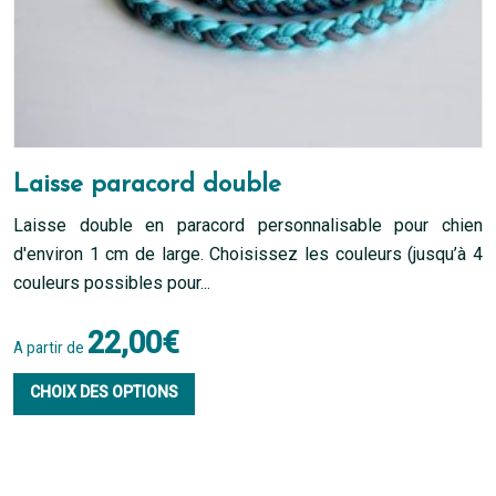
du
produit
Laisse paracord double
Laisse double en paracord personnalisable pour chien
d'environ 1 cm de large. Choisissez les couleurs (jusqu’à 4
couleurs possibles pour...
22,00
€
A partir de
Ce
CHOIX DES OPTIONS
produit
a
plusieurs