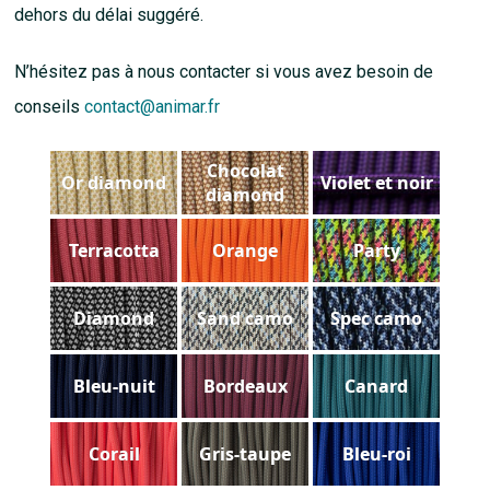
dehors du délai suggéré.
N’hésitez pas à nous contacter si vous avez besoin de
conseils
contact@animar.fr
Chocolat
Or diamond
Violet et noir
diamond
Terracotta
Orange
Party
Diamond
Sand camo
Spec camo
Bleu-nuit
Bordeaux
Canard
Corail
Gris-taupe
Bleu-roi