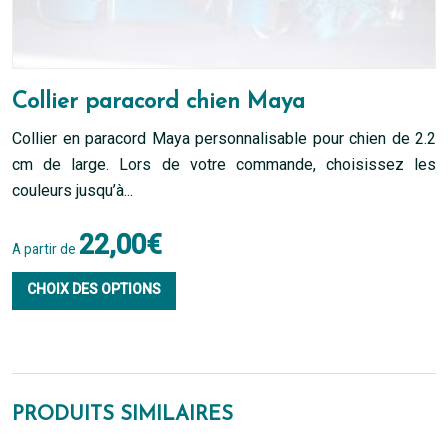
Collier paracord chien Maya
Collier en paracord Maya personnalisable pour chien de 2.2
cm de large. Lors de votre commande, choisissez les
couleurs jusqu’à...
22,00
€
A partir de
Ce
CHOIX DES OPTIONS
produit
a
plusieurs
PRODUITS SIMILAIRES
variations.
Les