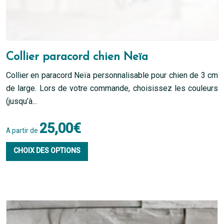
Collier paracord chien Neïa
Collier en paracord Neïa personnalisable pour chien de 3 cm
de large. Lors de votre commande, choisissez les couleurs
(jusqu’à...
25,00
€
A partir de
Ce
CHOIX DES OPTIONS
produit
a
plusieurs
variations.