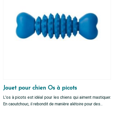
peuvent
être
choisies
sur
la
page
du
produit
Jouet pour chien Os à picots
L'os à picots est idéal pour les chiens qui aiment mastiquer.
En caoutchouc, il rebondit de manière alétoire pour des...