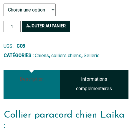
quantité
AJOUTER AU PANIER
de
Collier
UGS :
C03
paracord
CATÉGORIES :
Chiens
,
colliers chiens
,
Sellerie
chien
Laïka
Description
Informations
complémentaires
Collier paracord chien Laïka
: