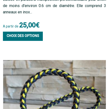
de moins d'environ 0.6 cm de diamètre. Elle comprend 3
anneaux en inox...
25,00
€
A partir de
Ce
CHOIX DES OPTIONS
produit
a
plusieurs
variations.
Les
options
peuvent
être
choisies