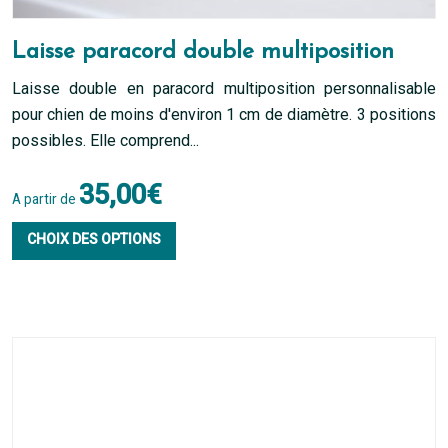
Laisse paracord double multiposition
Laisse double en paracord multiposition personnalisable
pour chien de moins d'environ 1 cm de diamètre. 3 positions
possibles. Elle comprend...
35,00
€
A partir de
Ce
CHOIX DES OPTIONS
produit
a
plusieurs
variations.
Les
options