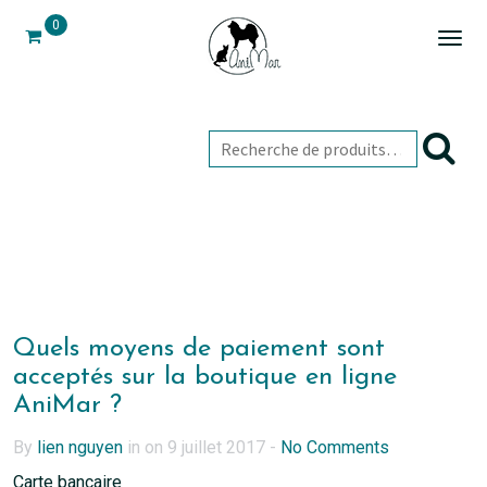
0
Togg
navi
Quels moyens de paiement sont
acceptés sur la boutique en ligne
AniMar ?
By
lien nguyen
in on 9 juillet 2017 -
No Comments
Carte bancaire