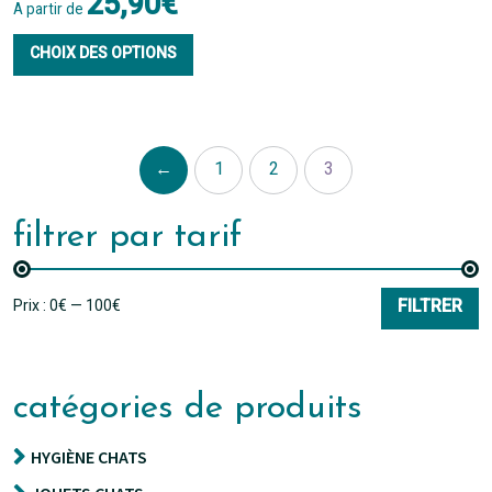
25,90
€
A partir de
Ce
CHOIX DES OPTIONS
produit
a
plusieurs
←
1
2
3
variations.
Les
filtrer par tarif
options
peuvent
Prix
Prix
FILTRER
Prix :
0€
—
100€
être
min
max
choisies
catégories de produits
sur
la
HYGIÈNE CHATS
page